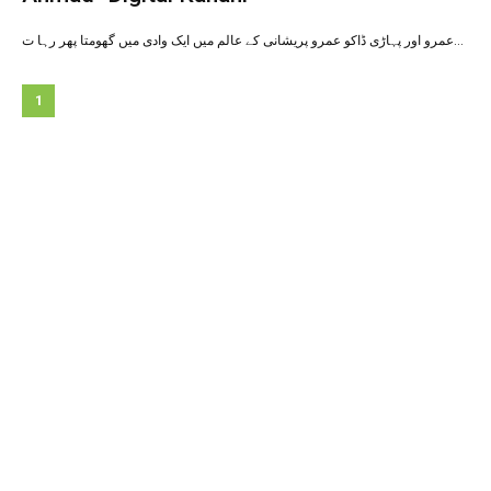
عمرو اور پہاڑی ڈاکو عمرو پریشانی کے عالم میں ایک وادی میں گھومتا پھر رہا ت…
1