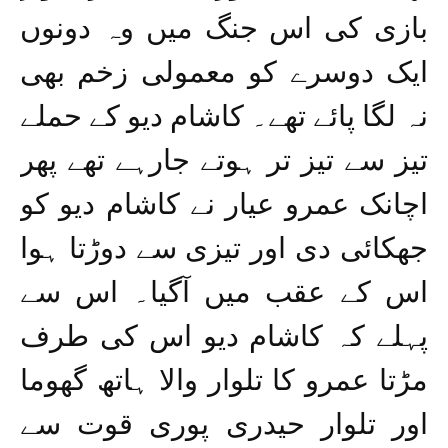
بازی کی اس جنگ میں وہ دونوں
ایک دوسرے کو معمولی زخم بھی
نہ لگا پائے تھے۔ کاشام دیو کے حملے
تیز سے تیز تر ہوتے جارہے تھے پھر
اچانک عمرو عیار نے کاشام دیو کو
جھکائی دی اور تیزی سے دوڑتا ہوا
اس کے عقب میں آگیا۔ اس سے
پہلے کہ کاشام دیو اس کی طرف
مڑتا عمرو کا تلوار والا ہاتھ گھوما
اور تلوار حیدری پوری قوت سے