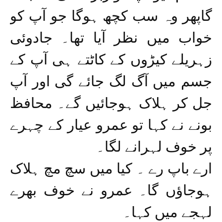
گاپھر وہ سب کچھ ہوگا جو آپ کو
خواب میں نظر آیا تھا۔ جادوئی
زہریلے کیڑوں کے کاٹتے ہی آپ کے
جسم میں آگ لگ جائے گی اور آپ
جل کر ہلاک ہوجائیں گے۔ محافظ
بونے نے کہا تو عمرو عیار کے چہرے
پر خوف لہرانے لگا۔
ارے باپ رے ۔ کیا میں سچ مچ ہلاک
ہوجاؤں گا۔ عمرو نے خوف بھرے
لہجے میں کہا۔