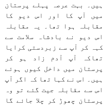
ہیں۔ بہت عرصہ پہلے پرستان
میں آپ کا اور اس دیو کا
مقابلہ ہوا تھا۔ یہ مقابلہ
اس دیو نے بادشاہ سلامت سے
کہہ کر آپ سے زبردستی کرایا
تھاکہ آپ آدم زاد ہو کر
پرستان میں داخل کیوں ہوئے
ہیں۔ اس نے کہا تھا کہ اگر آپ
اس سے مقابلہ جیت گئے تو وہ
پرستان چھوڑ کر چلا جائے گا