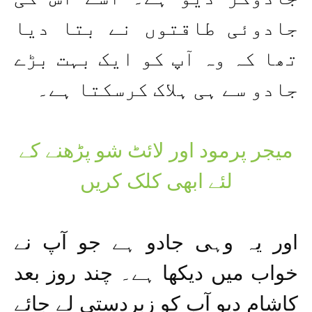
جادوئی طاقتوں نے بتا دیا
تھا کہ وہ آپ کو ایک بہت بڑے
جادو سے ہی ہلاک کرسکتا ہے۔
میجر پرمود اور لائٹ شو پڑھنے کے
لئے ابھی کلک کریں
اور یہ وہی جادو ہے جو آپ نے
خواب میں دیکھا ہے۔ چند روز بعد
کاشام دیو آپ کو زبردستی لے جائے