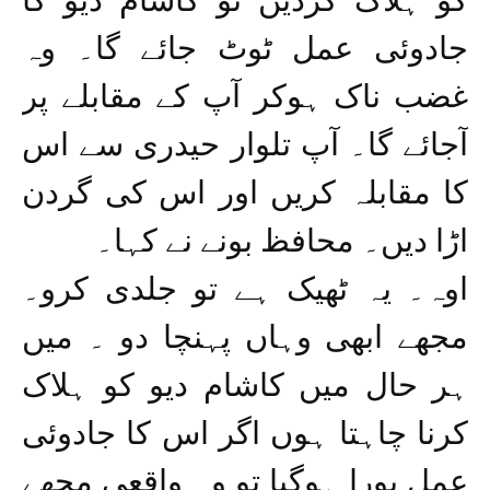
کو ہلاک کردیں تو کاشام دیو کا
جادوئی عمل ٹوٹ جائے گا۔ وہ
غضب ناک ہوکر آپ کے مقابلے پر
آجائے گا۔ آپ تلوار حیدری سے اس
کا مقابلہ کریں اور اس کی گردن
اڑا دیں۔ محافظ بونے نے کہا۔
اوہ۔ یہ ٹھیک ہے تو جلدی کرو۔
مجھے ابھی وہاں پہنچا دو ۔ میں
ہر حال میں کاشام دیو کو ہلاک
کرنا چاہتا ہوں اگر اس کا جادوئی
عمل پورا ہوگیا تو وہ واقعی مجھے