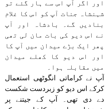
اور اگر آپ اس سے ہار گئے تو
شہنشاہ جنات آپ کو اس کا غلام
بنادیں گے۔ بادشاہ اور آپ
نے اس دیو کی بات مان لی تھی
پھر ایک بڑے میدان میں آپ کا
اور اس دیو کا کھلے میدان
میں مقابلہ ہوا۔
آپ نے کراماتی انگوٹھی استعمال
کرکے اس دیو کو زبردست شکست
دے دی تھی۔ آپ کے جیتنے پر