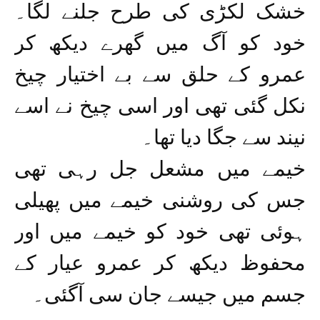
خشک لکڑی کی طرح جلنے لگا۔
خود کو آگ میں گھرے دیکھ کر
عمرو کے حلق سے بے اختیار چیخ
نکل گئی تھی اور اسی چیخ نے اسے
نیند سے جگا دیا تھا۔
خیمے میں مشعل جل رہی تھی
جس کی روشنی خیمے میں پھیلی
ہوئی تھی خود کو خیمے میں اور
محفوظ دیکھ کر عمرو عیار کے
جسم میں جیسے جان سی آگئی۔