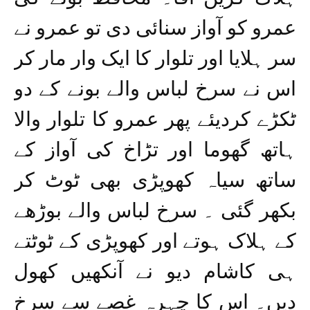
عمرو کو آواز سنائی دی تو عمرو نے
سر ہلایا اور تلوار کا ایک وار مار کر
اس نے سرخ لباس والے بونے کے دو
ٹکڑے کردیئے پھر عمرو کا تلوار والا
ہاتھ گھوما اور تڑاخ کی آواز کے
ساتھ سیاہ کھوپڑی بھی ٹوٹ کر
بکھر گئی ۔ سرخ لباس والے بوڑھے
کے ہلاک ہوتے اور کھوپڑی کے ٹوٹتے
ہی کاشام دیو نے آنکھیں کھول
دیں۔ اس کا چہرہ غصے سے سرخ