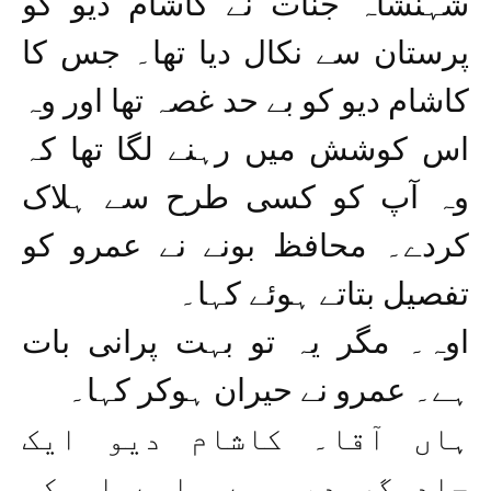
شہنشاہ جنات نے کاشام دیو کو
پرستان سے نکال دیا تھا۔ جس کا
کاشام دیو کو بے حد غصہ تھا اور وہ
اس کوشش میں رہنے لگا تھا کہ
وہ آپ کو کسی طرح سے ہلاک
کردے۔ محافظ بونے نے عمرو کو
تفصیل بتاتے ہوئے کہا۔
اوہ۔ مگر یہ تو بہت پرانی بات
ہے۔ عمرو نے حیران ہوکر کہا۔
ہاں آقا۔ کاشام دیو ایک
جادوگر دیو ہے۔ اسے اس کی