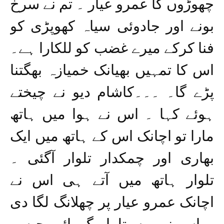
چھوڑوں گا عمرو عیار ۔ تم نے سرخ
بونے اور جادوئی سیاہ کھوپڑی کو
فنا کرکے میرے غضب کو للکارا ہے۔
اس کا تمہیں بھیانک خمیازہ بھگتنا
پڑے گا۔ ۔۔۔کاشام دیو نے چیختے
ہوئے کہا ۔ اس نے ہوا میں ہاتھ
مارا تو اچانک اس کے ہاتھ میں ایک
بھاری اور چمکدار تلوار آگئی ۔
تلوار ہاتھ میں آتے ہی اس نے
اچانک عمرو عیار پر چھلانگ لگا دی