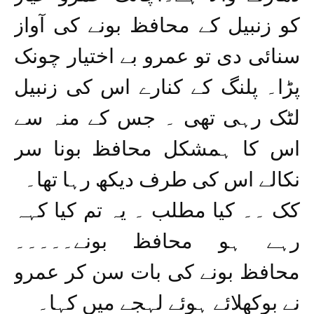
کو زنبیل کے محافظ بونے کی آواز
سنائی دی تو عمرو بے اختیار چونک
پڑا۔ پلنگ کے کنارے اس کی زنبیل
لٹک رہی تھی ۔ جس کے منہ سے
اس کا ہمشکل محافظ بونا سر
نکالے اس کی طرف دیکھ رہا تھا۔
کک ۔۔ کیا مطلب ۔ یہ تم کیا کہہ
رہے ہو محافظ بونے۔۔۔۔۔
محافظ بونے کی بات سن کر عمرو
نے بوکھلائے ہوئے لہجے میں کہا۔