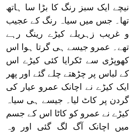
نیچے ایک سبز رنگ کا بڑا سا ہاتھ
تھا۔ جس میں سیاہ رنگ کے عجیب
و غریب زہریلے کیڑے رینگ رہے
تھے۔ عمرو جیسے ہی گرتا ہوا اس
کھوپڑی سے ٹکرایا کئی کیڑے اس
کے لباس پر چڑھتے چلے گئے اور پھر
ایک کیڑے نے اچانک عمرو عیار کی
گردن پر کاٹ لیا۔ جیسے ہی سیاہ
کیڑے نے عمرو کو کاٹا اس کے جسم
میں اچانک آگ لگ گئی اور وہ