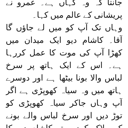
جانتا کہ وہ کہاں ہے۔ عمرو نے
پریشانی کے عالم میں کہا۔
وہاں تک آپ کو میں لے جاؤں گا
آقا۔ کاشام دیو ایک میدان میں
کھڑا آپ کی موت کا عمل کررہا
ہے۔ اس کے ایک ہاتھ پر سرخ
لباس والا بونا بیٹھا ہے اور دوسرے
ہاتھ میں وہ سیاہ کھوپڑی ہے اگر
آپ وہاں جاکر سیاہ کھوپڑی کو
توڑ دیں اور سرخ لباس والے بونے