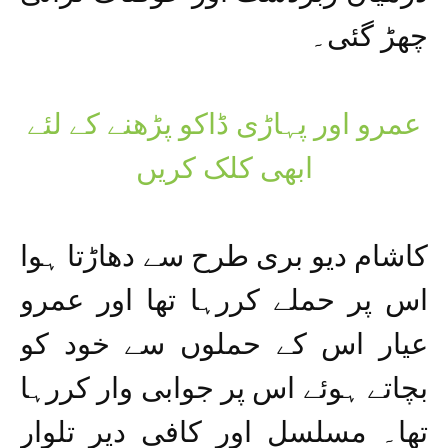
چھڑ گئی۔
عمرو اور پہاڑی ڈاکو پڑھنے کے لئے
ابھی کلک کریں
کاشام دیو بری طرح سے دھاڑتا ہوا
اس پر حملے کررہا تھا اور عمرو
عیار اس کے حملوں سے خود کو
بچاتے ہوئے اس پر جوابی وار کررہا
تھا۔ مسلسل اور کافی دیر تلوار