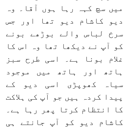
میں سچ کہہ رہا ہوں آقا۔ وہ
دیو کاشام دیو تھا اور جس
سرخ لباس والے بوڑھے بونے
کو آپ نے دیکھا تھا وہ اس کا
غلام بونا ہے۔ اسی طرح سبز
ہاتھ اور ہاتھ میں موجود
سیاہ کھوپڑی اسی دیو کے
پیدا کردہ ہیں جو آپ کی ہلاکت
کا انتظام کرتا پھر رہا ہے۔
کاشام دیو کو آپ جانتے ہی