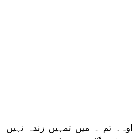
اوہ۔ تم ۔ میں تمہیں زندہ نہیں