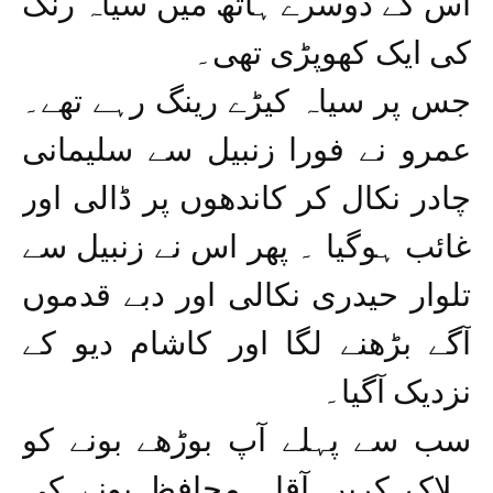
اس کے دوسرے ہاتھ میں سیاہ رنگ
کی ایک کھوپڑی تھی۔
جس پر سیاہ کیڑے رینگ رہے تھے۔
عمرو نے فورا زنبیل سے سلیمانی
چادر نکال کر کاندھوں پر ڈالی اور
غائب ہوگیا ۔ پھر اس نے زنبیل سے
تلوار حیدری نکالی اور دبے قدموں
آگے بڑھنے لگا اور کاشام دیو کے
نزدیک آگیا۔
سب سے پہلے آپ بوڑھے بونے کو
ہلاک کریں آقا۔ محافظ بونے کی