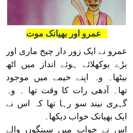
عمرو اور بھیانک موت
عمرو نے ایک زور دار چیخ ماری اور
بڑے بوکھلائے ہوئے انداز میں اٹھ
بیٹھا۔ وہ اپنے خیمے میں موجود
تھا۔ آدھی رات کا وقت تھا ۔ وہ
گہری نیند سو رہا تھا کہ اس نے
ایک بھیانک خواب دیکھا۔
اس نے خواب میں سینگوں والے