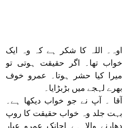
اوہ۔ اللہ کا شکر ہے کہ وہ ایک
خواب تھا۔ اگر حقیقت ہوتی تو
میرا کیا حشر ہوتا۔ عمرو خوف
بھرے لہجے میں بڑبڑایا۔
آقا ۔ آپ نے جو خواب دیکھا ہے۔
بہت جلد وہ خواب حقیقت کا روپ
دھارنے والا ہے۔اچانک عمرو عیار