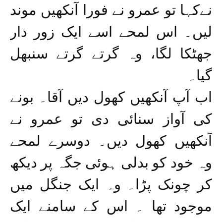
نےکہا تو عمرو نے فورا آنکھیں موند
لیں۔ اس لمحے اسے ایک زور دار
جھٹکا لگا، وہ گرتے گرتے سنبھل
گیا۔
اب آپ آنکھیں کھول دیں آقا۔ بونے
کی آواز سنائی دی تو عمرو نے
آنکھیں کھول دیں۔ دوسرے لمحے
وہ خود کو بدلی ہوئی جگہ پر دیکھ
کر چونک پڑا۔ وہ ایک جنگل میں
موجود تھا ۔ اس کے سامنے ایک