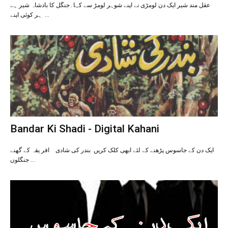
عقل مند شیر ایک دن لومڑی نے اپنے شوہر لومڑ سے کہا۔جنگل کا بادشاہ شیر ہے
ہر کوئی اپنے …
Bandar Ki Shadi - Digital Kahani
ایک دن کے جاسوس پڑھنے کے لئے ابھی کلک کریں بندر کی شادی افر یقہ کے گھنے
جنگلوں …