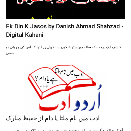
Ek Din K Jasos by Danish Ahmad Shahzad -
Digital Kahani
کاشف ایک درخت کے سائے میں بیٹھا تنکوں سے کھیل رہا تھا کہ اس کی چھوٹی دو
بہنیں…
ادب میں نام ملتا یا دام از حفیظ مبارک
آج کے بھاگم بھاگ دور میں اپنے دوستوں سے ہفتے میں ہم ہم کلام ہو ہی جاتے ہیں